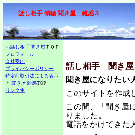
話し相手 傾聴 聞き屋 雑感３
お話し相手 聞き屋
ＴＯＰ
プロフィール
会社案内
話し相手 聞き屋
プライバシーボリシー
特定商取引法による表示
聞き屋になりたい
＊
聞き屋 雑感
TOP
リンク集
このサイトを作成
この間、「聞き屋
りました。
電話をかけてきた